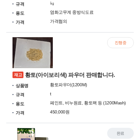
㎏
규격
염화고무계 중방식도료
용도
가격협의
가격
진행중
황토(아이보리색) 파우더 판매합니다.
재고
황토파우더(1200M)
상품명
t
규격
페인트, 비누원료, 황토팩 등 (1200Mash)
용도
450,000원
가격
완료