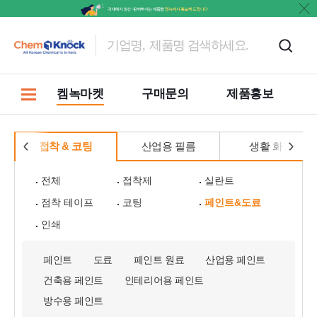
켐녹마켓
구매문의
제품홍보
접착 & 코팅
산업용 필름
생활 화학
전체
접착제
실란트
점착 테이프
코팅
페인트&도료
인쇄
페인트
도료
페인트 원료
산업용 페인트
건축용 페인트
인테리어용 페인트
방수용 페인트