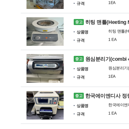
1EA
규격
히팅 맨틀(Heeting 
중고
히팅 맨틀(Hee
상품명
1 EA
규격
원심분리기(combi
중고
원심분리기(co
상품명
1EA
규격
한국에이엔디사 정량펌
중고
한국에이엔디
상품명
1 EA
규격