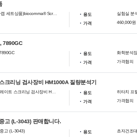
품
(2ml바이알+캡 세트상품)biocomma® Screw-thread vials with write-on spot, 2mL, Clear, 9- 425, 100/pk
용도
460,000원
가격
C, 7890GC
7890GC
화학분석장비
용도
가격협의
가격
스크리닝 검사장비 HM1000A 질량분석기
히타치 프탈레이트 스크리닝 검사장비 HM1000A 질량분석기
용도
가격협의
가격
 (L-3043) 판매합니다.
고 (L-3043)
초자건조대
용도