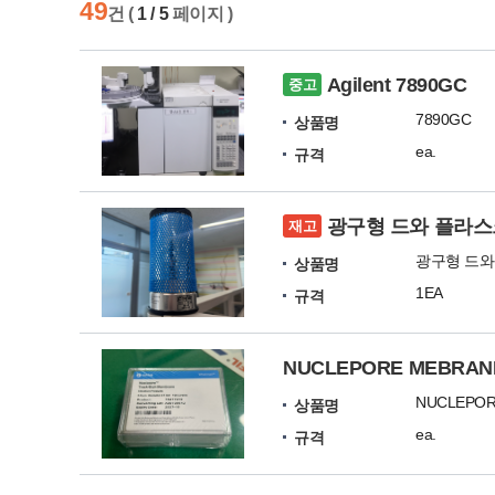
49
건 (
1 / 5
페이지 )
Agilent 7890GC
중고
7890GC
상품명
ea.
규격
광구형 드와 플라스크 
재고
상품명
1EA
규격
NUCLEPORE MEBRANE
상품명
ea.
규격