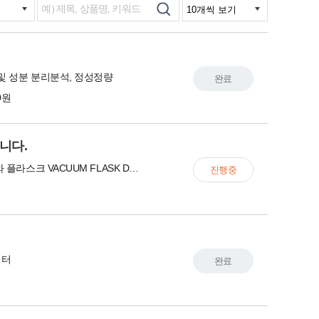
및 성분 분리분석, 정성정량
완료
00원
합니다.
광구형 드와 플라스크 VACUUM FLASK DEWAR
진행중
필터
완료