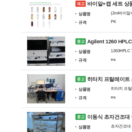
바이알+캡 세트 상
재고
상품명
PK
규격
Agilent 1260 HPL
중고
1260HPLC 
상품명
ea.
규격
히타치 프탈레이트 
중고
상품명
ea.
규격
이동식 초자건조대 중고
중고
초자건조대 중
상품명