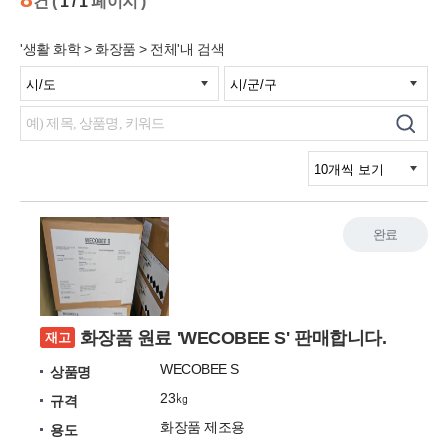
건 (
1 / 1
페이지 )
'생활 화학 > 화장품 > 전체'내 검색
완료
화장품 원료 'WECOBEE S' 판매합니다.
재고
WECOBEE S
상품명
23㎏
규격
화장품 제조용
용도