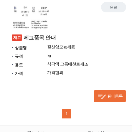
완료
제고품목 안내
재고
질산암모늄세륨
상품명
㎏
규격
식각액 크롬에쳔트제조
용도
가격협의
가격
판매등록
1