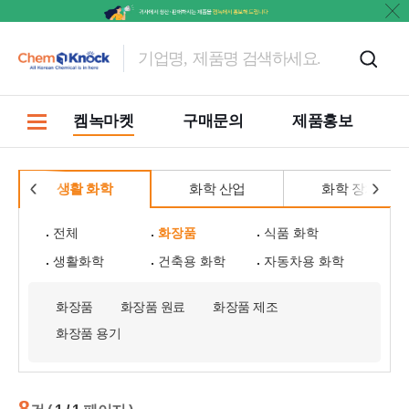
켐녹마켓
구매문의
제품홍보
생활 화학
화학 산업
화학 장치
전체
화장품
식품 화학
생활화학
건축용 화학
자동차용 화학
화장품
화장품 원료
화장품 제조
화장품 용기
8