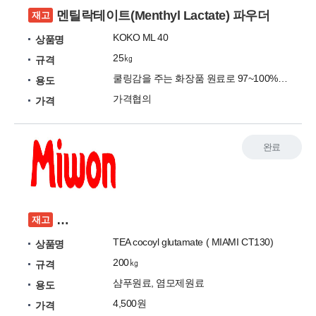
멘틸락테이트(Menthyl Lactate) 파우더
재고
KOKO ML 40
상품명
25㎏
규격
쿨링감을 주는 화장품 원료로 97~100% 농도
용도
가격협의
가격
완료
RE: 저희 재고가 있어 사용하시는 지 여쭙고자
재고
TEA cocoyl glutamate ( MIAMI CT130)
상품명
200㎏
규격
샴푸원료, 염모제원료
용도
4,500원
가격