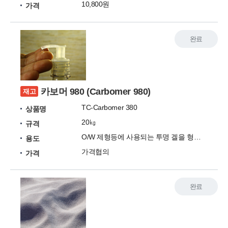
10,800원
가격
완료
카보머 980 (Carbomer 980)
재고
TC-Carbomer 380
상품명
20㎏
규격
O/W 제형등에 사용되는 투명 겔을 형성하는 증점제
용도
가격협의
가격
완료