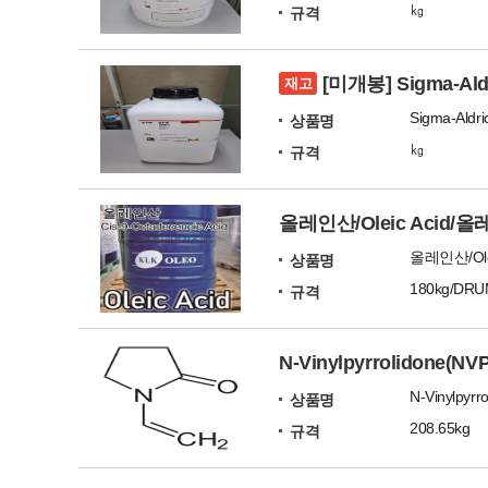
㎏
규격
[미개봉] Sigma-Ald
재고
Sigma-Aldri
상품명
㎏
규격
올레인산/Oleic Acid/올레산
상품명
180kg/DR
규격
N-Vinylpyrrolidone(NVP
N-Vinylpyrr
상품명
208.65kg
규격