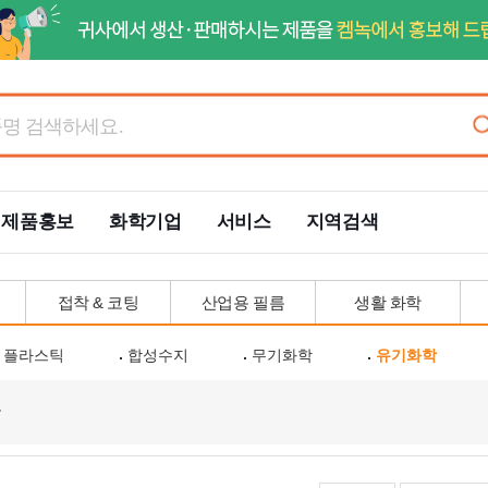
제품홍보
화학기업
서비스
지역검색
접착 & 코팅
산업용 필름
생활 화학
플라스틱
합성수지
무기화학
유기화학
륨