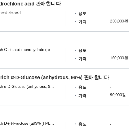
drochloric acid 판매합니다
chloric acid
.
용도
230,000원
가격
ch Citric acid monohydrate (reagent grade, ≥98% (G
Sigma-Aldrich Citric acid monohydrate (reagent grade, ≥98% (GC/titration), powder)
.
용도
160,000원
가격
rich α-D-Glucose (anhydrous, 96%) 판매합니다
Sigma-Aldrich α-D-Glucose (anhydrous, 96%)
.
용도
90,000원
가격
h D-(-)-Fructose (≥99% (HPLC), BioReagent, suitable f
Sigma-Aldrich D-(-)-Fructose (≥99% (HPLC), BioReagent, suitable for cell culture, suitable for insect cell culture)
.
용도