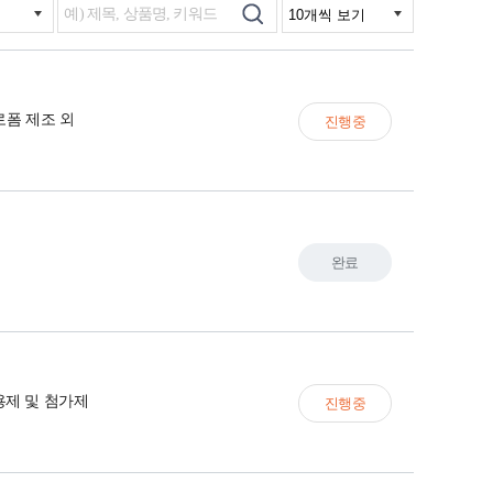
로폼 제조 외
진행중
완료
용제 및 첨가제
진행중