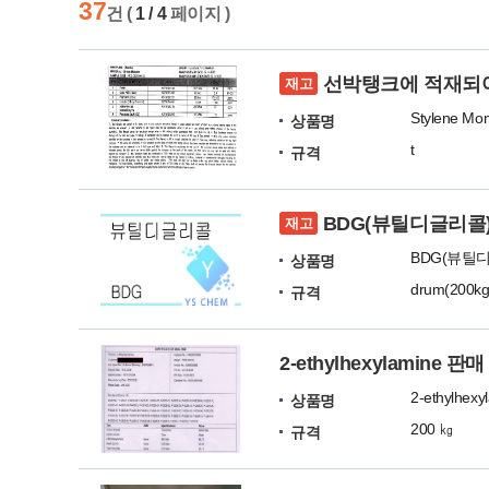
37
건 (
1 / 4
페이지 )
선박탱크에 적재되어있는 
재고
Stylene Mon
상품명
t
규격
BDG(뷰틸디글리콜) ca
재고
BDG(뷰틸디글
상품명
drum(200kg
규격
2-ethylhexylamine 판매
2-ethylhexy
상품명
200 ㎏
규격