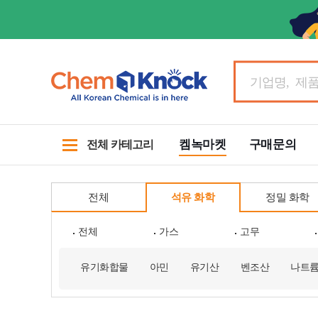
켐녹마켓
구매문의
전체 카테고리
전체
석유 화학
정밀 화학
전체
가스
고무
유기화합물
아민
유기산
벤조산
나트