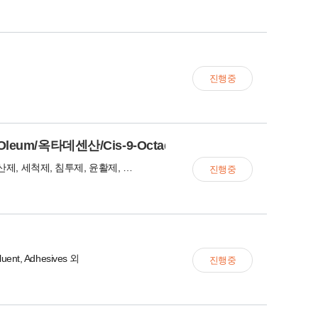
진행중
/Oleum/옥타데센산/Cis-9-Octadecenoic Acid
유화제, 분산제, 세척제, 침투제, 윤활제, 각종 원료
진행중
iluent, Adhesives 외
진행중