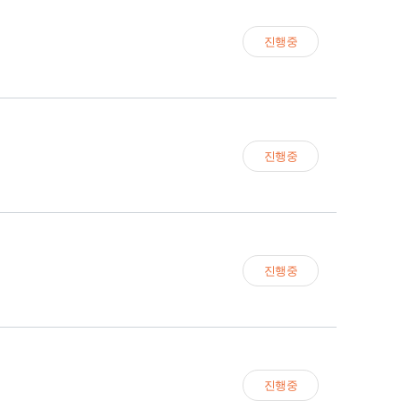
진행중
C/titration), powder) 판매합니다
진행중
진행중
or cell culture, suitable for insect cell culture) 판매합
진행중