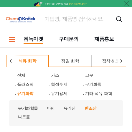
켐녹마켓
구매문의
제품홍보
석유 화학
정밀 화학
접착 & 코팅
전체
가스
고무
플라스틱
합성수지
무기화학
유기화학
유기용제
기타 석유 화학
유기화합물
아민
유기산
벤조산
나트륨