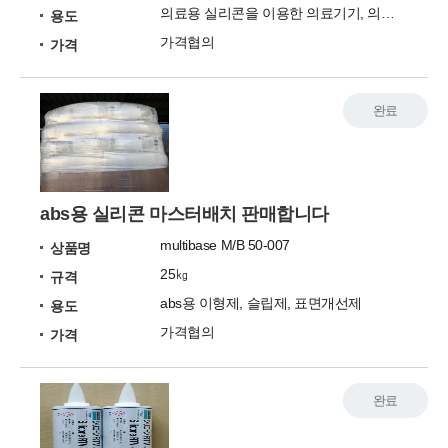
의료용 실리콘을 이용한 의료기기, 의약외품, 원단, 도
용도
가격협의
가격
완료
abs용 실리콘 마스터배치 판매합니다
multibase M/B 50-007
상품명
25㎏
규격
abs용 이형제, 슬립제, 표면개선제
용도
가격협의
가격
완료