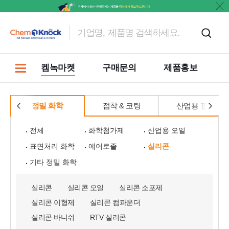
켐녹마켓
구매문의
제품홍보
정밀 화학
접착 & 코팅
산업용 필름
전체
화학첨가제
산업용 오일
표면처리 화학
에어로졸
실리콘
기타 정밀 화학
실리콘
실리콘 오일
실리콘 소포제
실리콘 이형제
실리콘 컴파운더
실리콘 바니쉬
RTV 실리콘