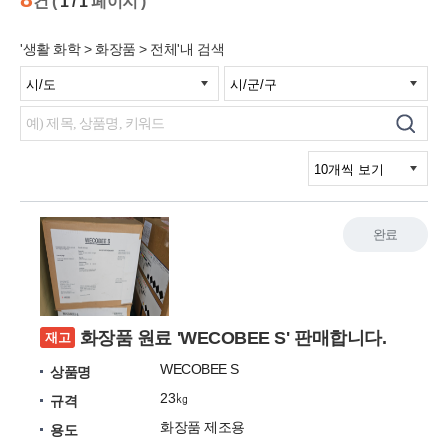
건 (
1 / 1
페이지 )
'생활 화학 > 화장품 > 전체'내 검색
완료
화장품 원료 'WECOBEE S' 판매합니다.
재고
WECOBEE S
상품명
23㎏
규격
화장품 제조용
용도