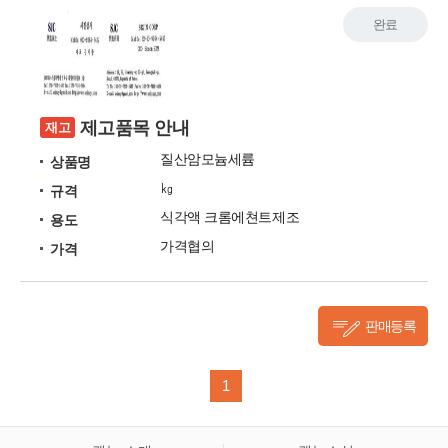
완료
제고품목 안내
재고
질산암모늄세륨
상품명
㎏
규격
식각액 크롬에쳔트제조
용도
가격협의
가격
판매등록
1