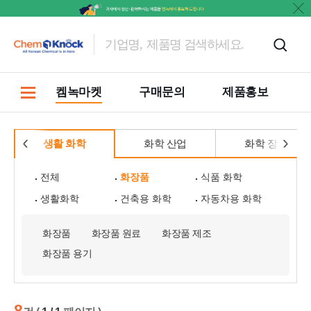
켐녹마켓
구매문의
제품홍보
생활 화학
화학 산업
화학 장치
전체
화장품
식품 화학
생활화학
건축용 화학
자동차용 화학
화장품
화장품 원료
화장품 제조
화장품 용기
8