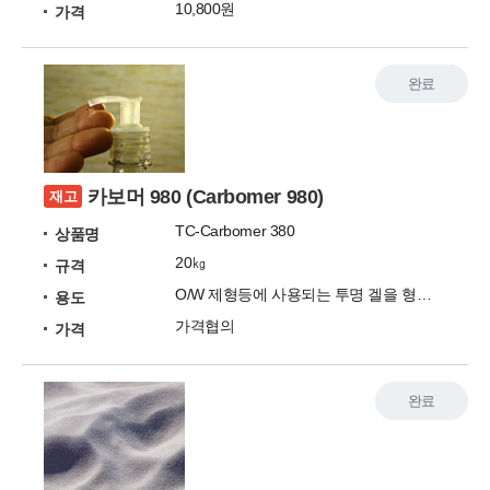
10,800원
가격
완료
카보머 980 (Carbomer 980)
재고
TC-Carbomer 380
상품명
20㎏
규격
O/W 제형등에 사용되는 투명 겔을 형성하는 증점제
용도
가격협의
가격
완료