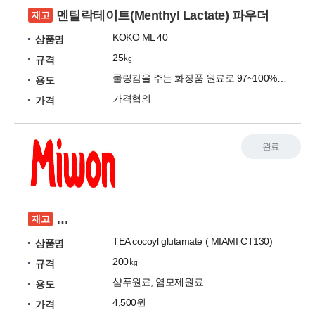
멘틸락테이트(Menthyl Lactate) 파우더
재고
KOKO ML 40
상품명
25㎏
규격
쿨링감을 주는 화장품 원료로 97~100% 농도
용도
가격협의
가격
완료
RE: 저희 재고가 있어 사용하시는 지 여쭙고자
재고
TEA cocoyl glutamate ( MIAMI CT130)
상품명
200㎏
규격
샴푸원료, 염모제원료
용도
4,500원
가격