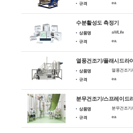
ea
규격
수분활성도 측정기
aWLife
상품명
ea.
규격
열풍건조기/플래시드라이어/f
열풍건조기/플
상품명
ea
규격
분무건조기/스프레이드라이어/
분무건조기/스
상품명
ea
규격