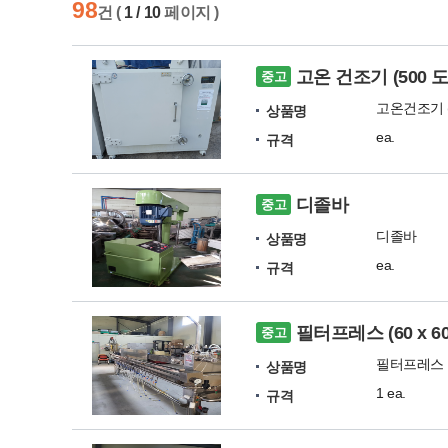
98
건 (
1 / 10
페이지 )
고온 건조기 (500 도
중고
고온건조기 (
상품명
ea.
규격
디졸바
중고
디졸바
상품명
ea.
규격
필터프레스 (60 x 6
중고
필터프레스
상품명
1 ea.
규격