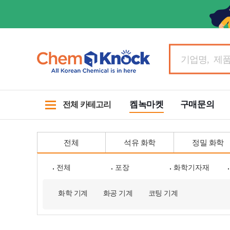
켐녹마켓
구매문의
전체 카테고리
전체
석유 화학
정밀 화학
전체
포장
화학기자재
화학 기계
화공 기계
코팅 기계