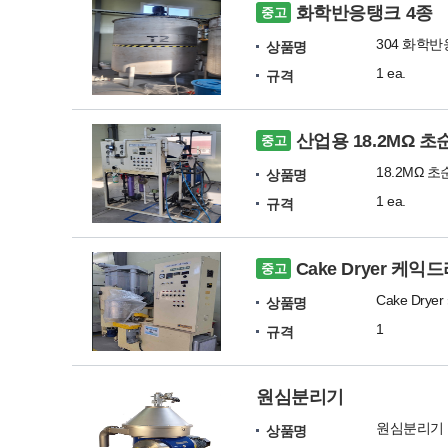
화학반응탱크 4종
중고
304 화학
상품명
1 ea.
규격
산업용 18.2MΩ 
중고
18.2MΩ 
상품명
1 ea.
규격
Cake Dryer 케
중고
Cake Dry
상품명
1
규격
원심분리기
원심분리기
상품명