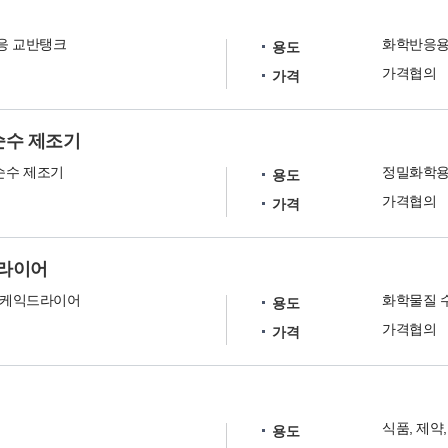
반응 교반탱크
화학반응용
용도
가격협의
가격
초순수 제조기
초순수 제조기
정밀화학용
용도
가격협의
가격
익드라이어
er 케익드라이어
화학물질 
용도
가격협의
가격
식품, 제약
용도