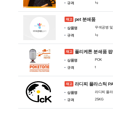
㎏
규격
pet 분쇄품
재고
무색공병 및
상품명
㎏
규격
폴리케톤 분쇄품 
재고
POK
상품명
t
규격
라디찌 플라스틱 PA
재고
상품명
25KG
규격