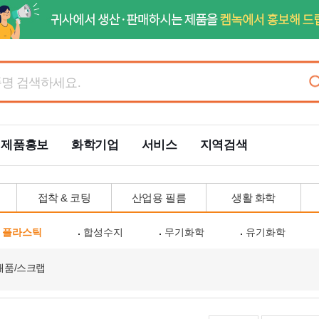
제품홍보
화학기업
서비스
지역검색
접착 & 코팅
산업용 필름
생활 화학
플라스틱
합성수지
무기화학
유기화학
쇄품/스크랩