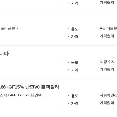
가격협의
가격
 프리폼분쇄
A급 페트
용도
가격협의
가격
팝니다
재생 수지
용도
가격협의
가격
66+GF15% 난연V0 블랙칼라
라디찌 플라스틱 PA66+GF15% 난연V0 블랙칼라
자동차엔진
용도
가격협의
가격