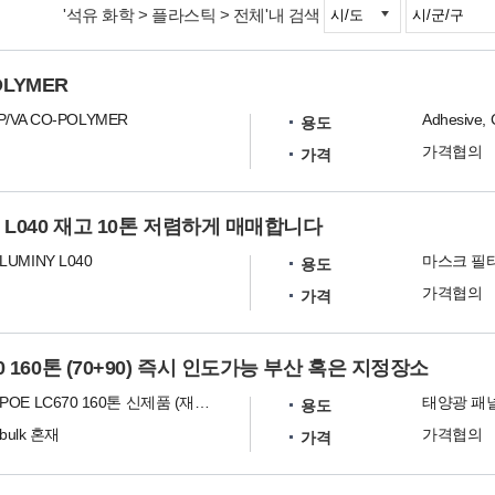
'석유 화학 > 플라스틱 > 전체'내 검색
POLYMER
VP/VA CO-POLYMER
Adhesive, 
용도
가격협의
가격
y L040 재고 10톤 저렴하게 매매합니다
UMINY L040
용도
가격협의
가격
70 160톤 (70+90) 즉시 인도가능 부산 혹은 지정장소
폴리올레핀 POE LC670 160톤 신제품 (재생아님)
태양광 패널
용도
 bulk 혼재
가격협의
가격