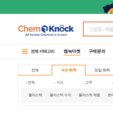
켐녹마켓
구매문의
전체 카테고리
전체
석유 화학
정밀 화학
전체
가스
고무
플라스틱
플라스틱 수지
플라스틱 제품
분