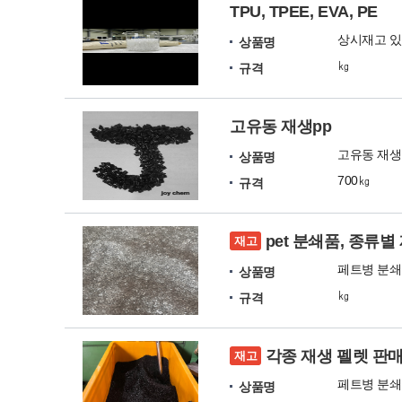
TPU, TPEE, EVA, PE
상시재고 있
상품명
㎏
규격
고유동 재생pp
고유동 재생 
상품명
700㎏
규격
pet 분쇄품, 종류별
재고
페트병 분쇄
상품명
㎏
규격
각종 재생 펠렛 판
재고
페트병 분쇄
상품명