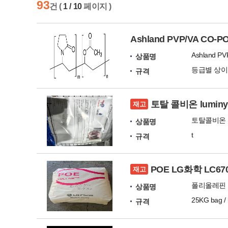
93
건 (
1 / 10
페이지 )
Ashland PVP/VA CO-
Ashland P
상품명
등급별 상이
규격
토탈 콜비온 lumin
재고
토탈콜비온 L
상품명
t
규격
POE LG화학 LC6
재고
상품명
25KG bag /
규격