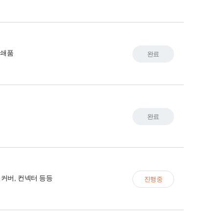
분쇄품
완료
완료
커버, 컨넥터 등등
진행중