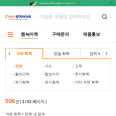
켐녹마켓
구매문의
제품홍보
석유 화학
정밀 화학
접착 & 코팅
전체
가스
고무
플라스틱
합성수지
무기화학
유기화학
유기용제
기타 석유 화학
506
건 (
1 / 51
페이지 )
'석유 화학 > 전체' 내 검색