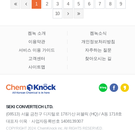
1
2
3
4
5
6
7
8
9
10
켐녹 소개
켐녹소식
이용약관
개인정보처리방침
서비스 이용 가이드
자주하는 질문
고객센터
찾아오시는 길
사이트맵
SEKI CONVERTECH LTD.
(08513) 서울 금천구 디지털로 178가산 퍼블릭 (HQ) / A동 1718호
대표자 이욱ㆍ사업자등록번호 1408139307
COPYRIGHT 2024. ChemKnock inc. All RIGHTS RESERVED.