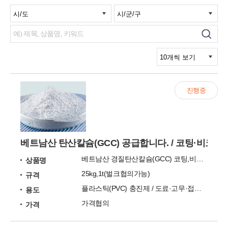
진행중
베트남산 탄산칼슘(GCC) 공급합니다. / 코팅·비코팅
베트남산 경질탄산칼슘(GCC) 코팅,비코팅
상품명
25kg,1t(벌크협의가능)
규격
플라스틱(PVC) 충진제 / 도료·고무·접착제·제지용
용도
가격협의
가격