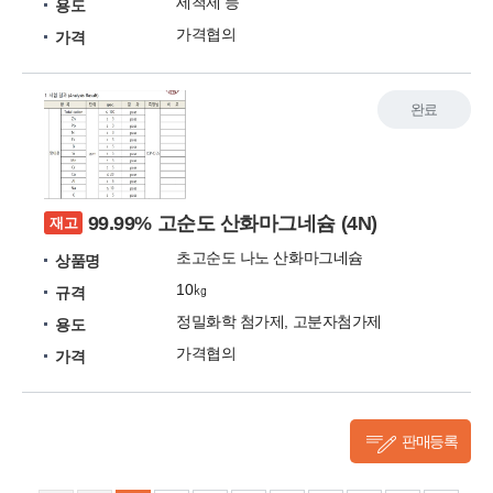
세척제 등
용도
가격협의
가격
완료
99.99% 고순도 산화마그네슘 (4N)
재고
초고순도 나노 산화마그네슘
상품명
10㎏
규격
정밀화학 첨가제, 고분자첨가제
용도
가격협의
가격
판매등록