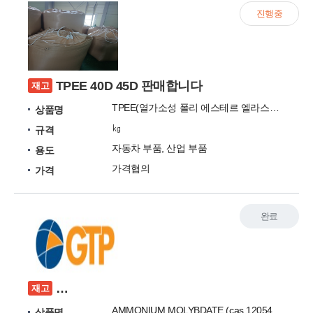
진행중
TPEE 40D 45D 판매합니다
재고
TPEE(열가소성 폴리 에스테르 엘라스토머)
상품명
㎏
규격
자동차 부품, 산업 부품
용도
가격협의
가격
완료
AMMONIUM MOLYBDATE (cas 12054-85-2), A
재고
AMMONIUM MOLYBDATE (cas 12054-85-2), Ammonium Metavanadate (7803-55-6), Ammonium ParaTungstate(11120-25-5)
상품명