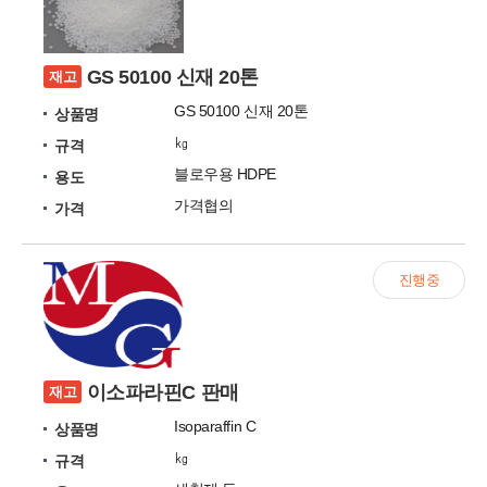
GS 50100 신재 20톤
재고
GS 50100 신재 20톤
상품명
㎏
규격
블로우용 HDPE
용도
가격협의
가격
진행중
이소파라핀C 판매
재고
Isoparaffin C
상품명
㎏
규격