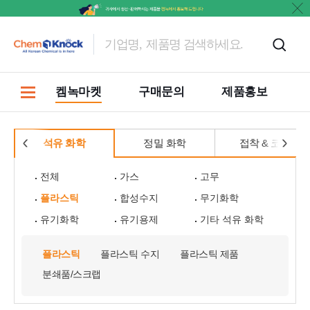
켐녹마켓
구매문의
제품홍보
석유 화학
정밀 화학
접착 & 코팅
전체
가스
고무
플라스틱
합성수지
무기화학
유기화학
유기용제
기타 석유 화학
플라스틱
플라스틱 수지
플라스틱 제품
분쇄품/스크랩