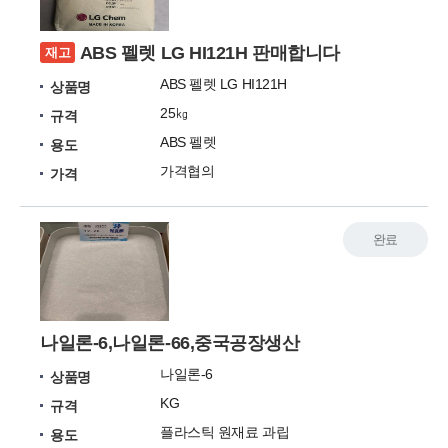
ABS 펠렛 LG HI121H 판매합니다
재고
ABS 펠렛 LG HI121H
상품명
25㎏
규격
ABS 펠렛
용도
가격협의
가격
완료
나일론-6,나일론-66,중국공장생산
나일론-6
상품명
KG
규격
플라스틱 원재료 과립
용도