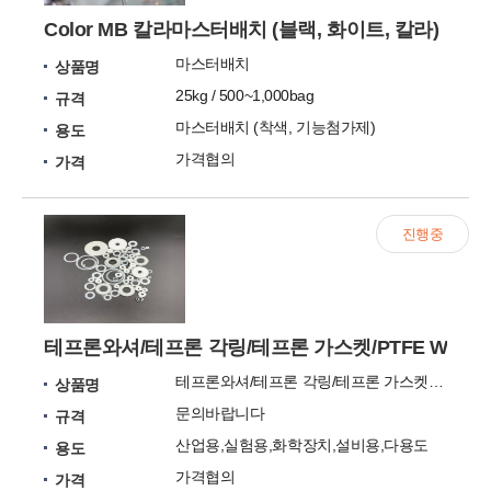
Color MB 칼라마스터배치 (블랙, 화이트, 칼라)
마스터배치
상품명
25kg / 500~1,000bag
규격
마스터배치 (착색, 기능첨가제)
용도
가격협의
가격
진행중
테프론와셔/테프론 각링/테프론 가스켓/PTFE WASH
테프론와셔/테프론 각링/테프론 가스켓/PTFE WASHER/테프론 와셔
상품명
문의바랍니다
규격
산업용,실험용,화학장치,설비용,다용도
용도
가격협의
가격