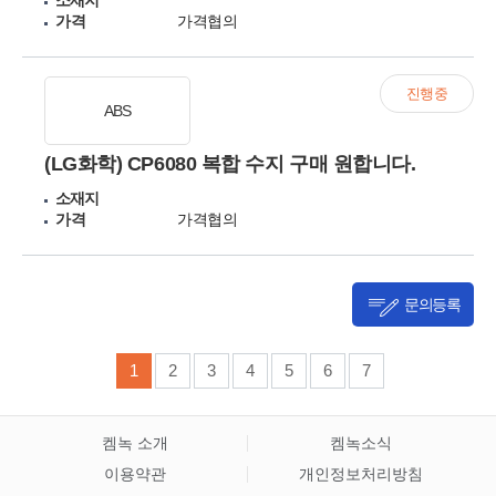
소재지
가격
가격협의
진행중
ABS
(LG화학) CP6080 복합 수지 구매 원합니다.
소재지
가격
가격협의
문의등록
1
2
3
4
5
6
7
켐녹 소개
켐녹소식
이용약관
개인정보처리방침