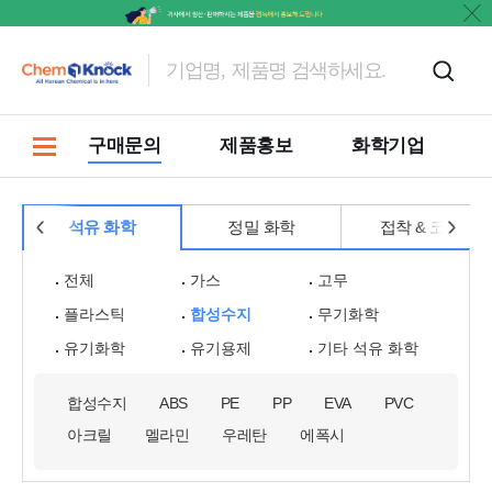
마켓
구매문의
제품홍보
화학기업
석유 화학
정밀 화학
접착 & 코팅
전체
가스
고무
플라스틱
합성수지
무기화학
유기화학
유기용제
기타 석유 화학
합성수지
ABS
PE
PP
EVA
PVC
아크릴
멜라민
우레탄
에폭시