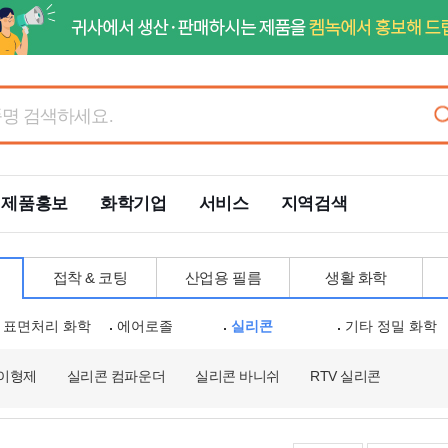
제품홍보
화학기업
서비스
지역검색
접착 & 코팅
산업용 필름
생활 화학
표면처리 화학
에어로졸
실리콘
기타 정밀 화학
 이형제
실리콘 컴파운더
실리콘 바니쉬
RTV 실리콘