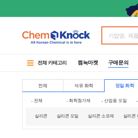
켐녹마켓
구매문의
전체 카테고리
전체
석유 화학
정밀 화학
전체
화학첨가제
산업용 오일
실리콘
실리콘 오일
실리콘 소포제
실리콘