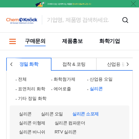
마켓
구매문의
제품홍보
화학기업
정밀 화학
접착 & 코팅
산업용 필름
전체
화학첨가제
산업용 오일
표면처리 화학
에어로졸
실리콘
기타 정밀 화학
실리콘
실리콘 오일
실리콘 소포제
실리콘 이형제
실리콘 컴파운더
실리콘 바니쉬
RTV 실리콘