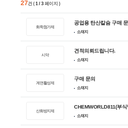
27
건 (
1 / 3
페이지 )
공업용 탄산칼슘 구매 
화학첨가제
소재지
견적의뢰드립니다.
시약
소재지
구매 문의
계면활성제
소재지
CHEMWORLD811(부
산화방지제
소재지