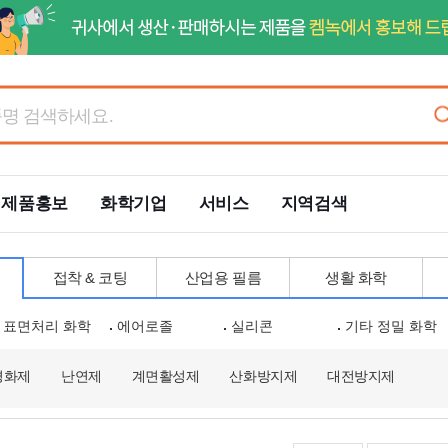
제품홍보
화학기업
서비스
지역검색
접착 & 코팅
산업용 필름
생활 화학
표면처리 화학
에어로졸
실리콘
기타 정밀 화학
경화제
난연제
계면활성제
산화방지제
대전방지제