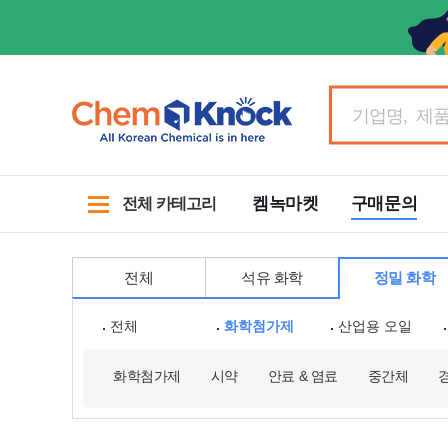
켐녹마켓
구매문의
전체 카테고리
전체
석유 화학
정밀 화학
전체
화학첨가제
산업용 오일
화학첨가제
시약
안료 & 염료
중간체