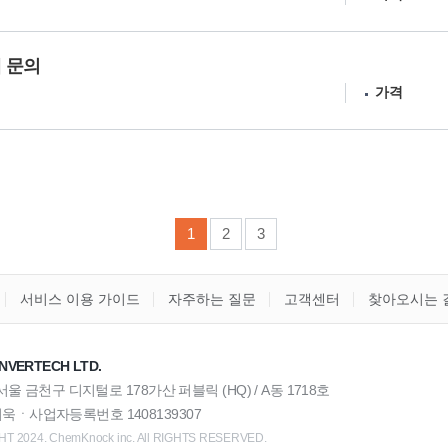
구매 문의
가격
1
2
3
서비스 이용 가이드
자주하는 질문
고객센터
찾아오시는 
NVERTECH LTD.
) 서울 금천구 디지털로 178가산 퍼블릭 (HQ) / A동 1718호
욱ㆍ사업자등록번호 1408139307
T 2024. ChemKnock inc. All RIGHTS RESERVED.