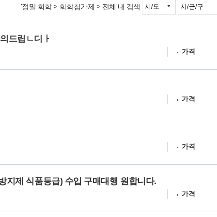
'정밀 화학 > 화학첨가제 > 전체'내 검색
문의드립ㄴ디ㅏ
가격
가격
가격
식방지제 식품등급) 수입 구매대행 원합니다.
가격