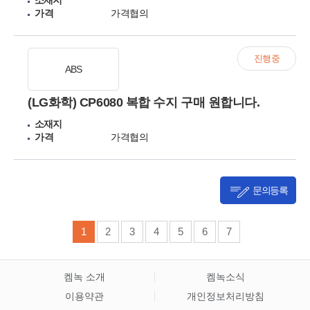
소재지
가격
가격협의
진행중
ABS
(LG화학) CP6080 복합 수지 구매 원합니다.
소재지
가격
가격협의
문의등록
1
2
3
4
5
6
7
켐녹 소개
켐녹소식
이용약관
개인정보처리방침