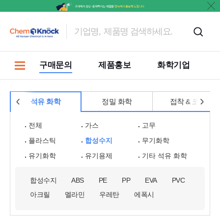
마켓
구매문의
제품홍보
화학기업
석유 화학
정밀 화학
접착 & 코팅
전체
가스
고무
플라스틱
합성수지
무기화학
유기화학
유기용제
기타 석유 화학
합성수지
ABS
PE
PP
EVA
PVC
아크릴
멜라민
우레탄
에폭시