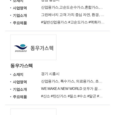
소재지
산업용가스,고순도순수가스,혼합가스,반도체용가스
사업영역
그린에너지 고객 가치 중심 자연, 환경, 미래
기업소개
#일반산업용가스 #고순도가스 #액화가스 #고순도순수가스 #표준혼합가스 #반도체용가스
주요제품
동우가스텍
경기 시흥시
소재지
산업용가스, 특수가스, 의료용가스, 초저온용기, 가스용기고정대
사업영역
WE MAKE A NEW WORLD 모두가 꿈꾸어온 풍요로운 미래를 창조하는 동우가스텍입니다.
기업소개
#산소 #탄산가스 #질소 #수소 #알곤 #헬륨 #혼합가스 #초고순도 순수가스 #반도체용 특수가스
주요제품