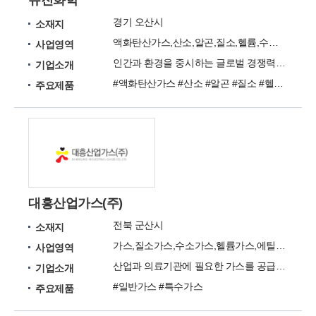
유진화학
경기 오산시
소재지
액화탄산가스,산소,알곤,질소,헬륨,수소,드라이아이스,특수가스,혼합가스
사업영역
인간과 환경을 중시하는 글로벌 경쟁력 Since 1979 인간중심 고객만족
기업소개
#액화탄산가스 #산소 #알곤 #질소 #헬륨 #수소 #드라이아이스 #특수가스 #혼합가스
주요제품
대흥산업가스(주)
전북 군산시
소재지
가스,질소가스,수소가스,헬륨가스,에틸렌가스,프레온가스,특수가스
사업영역
산업과 의료기관에 필요한 가스를 공급하고 지역의 산업발전을 통해 미래의 복지사회를 구현하고자 합니다.
기업소개
#일반가스 #특수가스
주요제품