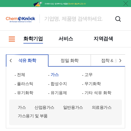
홍보
화학기업
서비스
지역검색
석유 화학
정밀 화학
접착 & 코팅
전체
가스
고무
플라스틱
합성수지
무기화학
유기화학
유기용제
기타 석유 화학
가스
산업용가스
일반용가스
의료용가스
가스용기 및 부품