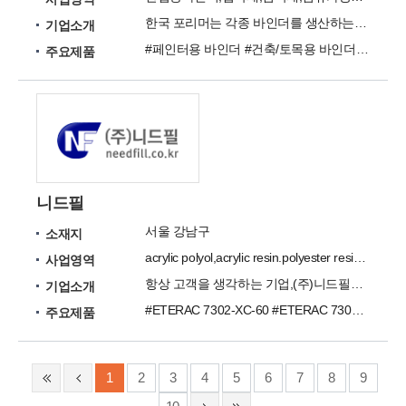
한국 포리머는 각종 바인더를 생산하는 업체입니다.
기업소개
#페인터용 바인더 #건축/토목용 바인더 #시멘트 혼화용 바인더 #점/접착제 #EVA 접착제 #타일 접착제 #나염배합조제 #섬유가공조제 #증점제 #섬유전처리제
주요제품
니드필
서울 강남구
소재지
acrylic polyol,acrylic resin.polyester resin.Uream
사업영역
항상 고객을 생각하는 기업,(주)니드필이 함께 하겠습니다.
기업소개
#ETERAC 7302-XC-60 #ETERAC 7302-1-XC-60 #ETERAC 7305-3-XC-50 #ETERAC 7334-XS-60 #ETERAC 7301-1-ST-50 #ETERAC 7303-X-63 #ETERAC 7303-3-X-60 #ETERAC 7305-3-XC-50 #ETERAC 7306-XP-60 #ETERAC 7303-X-63
주요제품
1
2
3
4
5
6
7
8
9