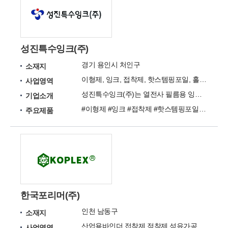
성진특수잉크(주)
경기 용인시 처인구
소재지
이형제, 잉크, 접착제, 핫스템핑포일, 홀로그램, 금은사
사업영역
성진특수잉크(주)는 열전사 필름용 잉크개발에 도전하여 독자적인 기술을 확보한 업체입니다.
기업소개
#이형제 #잉크 #접착제 #핫스템핑포일 #홀로그램 #금은사
주요제품
한국포리머(주)
인천 남동구
소재지
산업용바인더,접착제,점착제,섬유가공조제,중점제,섬유전처리제
사업영역