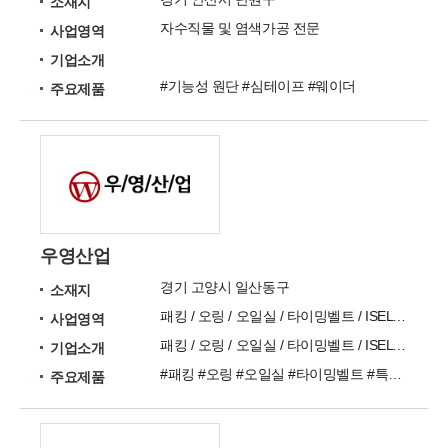
소재지
자수직물 및 염색가공 전문
사업영역
기업소개
#기능성 원단 #심테이프 #웨이더
주요제품
우영산업
경기 고양시 일산동구
소재지
패킹 / 오링 / 오일실 / 타이밍벨트 / ISEL / DERRIC / 압출고무
사업영역
패킹 / 오링 / 오일실 / 타이밍벨트 / ISEL / DERRIC / 압출고무
기업소개
#패킹 #오링 #오일실 #타이밍벨트 #특수(고온용)벨트 #어큐뮬레이터 #씰공구 #TSUBAKI
주요제품