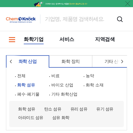
홍보
화학기업
서비스
지역검색
화학 산업
화학 장치
기타 산업
전체
비료
농약
화학 섬유
바이오 산업
화학 소재
폐수·폐기물
기타 화학산업
화학 섬유
탄소 섬유
유리 섬유
유기 섬유
아라미드 섬유
섬유 화학