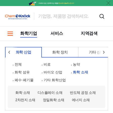
홍보
화학기업
서비스
지역검색
화학 산업
화학 장치
기타 산업
전체
비료
농약
화학 섬유
바이오 산업
화학 소재
폐수·폐기물
기타 화학산업
화학 소재
디스플레이 소재
반도체 공정 소재
2차전지 소재
정밀화학 소재
에너지 소재