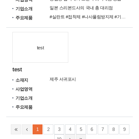
일본 스리본드사의 국내 총 대리점
기업소개
#실란트 #접착제 #나사풀림방지제 #기계장치
주요제품
test
test
제주 서귀포시
소재지
사업영역
기업소개
주요제품
1
2
3
4
5
6
7
8
9