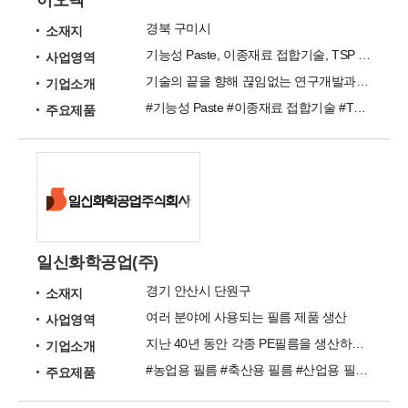
이오텍
경북 구미시
소재지
기능성 Paste, 이종재료 접합기술, TSP Wet Chemical, 무역 Biz
사업영역
기술의 끝을 향해 끊임없는 연구개발과 혁신의 세계적인 소재전문기업
기업소개
#기능성 Paste #이종재료 접합기술 #TSP Wet Chemical #무역 Biz
주요제품
일신화학공업(주)
경기 안산시 단원구
소재지
여러 분야에 사용되는 필름 제품 생산
사업영역
지난 40년 동안 각종 PE필름을 생산하여 온 당사는 명실상부한 동양최대의 기업으로 성장하였습니다.
기업소개
#농업용 필름 #축산용 필름 #산업용 필름 #전자재료용 필름
주요제품