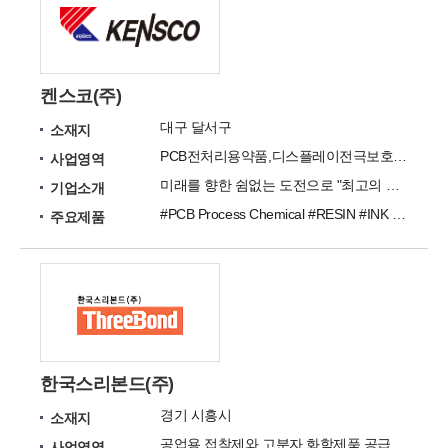
켄스코(주)
대구 달서구
소재지
PCB전처리용약품,디스플레이전극보호용레진,LED용잉크
사업영역
미래를 향한 쉼없는 도전으로 "최고의 기업가치 창출"과 "품질 극대화를 통한 고객 감동"을 위한 기업
기업소개
#PCB Process Chemical #RESIN #INK #PCB 장비 제작 #PCB ENIG 도금 외주사업
주요제품
한국스리본드(주)
경기 시흥시
소재지
공업용 접착제와 고분자 화학제품 공급
사업영역