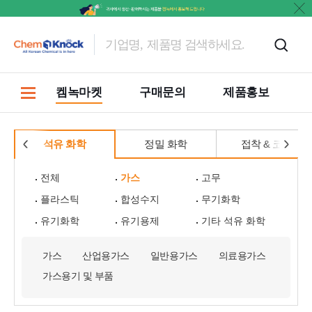
켐녹마켓
구매문의
제품홍보
석유 화학
정밀 화학
접착 & 코팅
전체
가스
고무
플라스틱
합성수지
무기화학
유기화학
유기용제
기타 석유 화학
가스
산업용가스
일반용가스
의료용가스
가스용기 및 부품