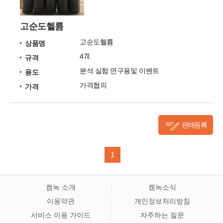
고순도헬륨
고순도헬륨
상품명
47ℓ
규격
분석 실험 연구용및 이벤트
용도
가격협의
가격
판매등록
1
켐녹 소개
켐녹소식
이용약관
개인정보처리방침
서비스 이용 가이드
자주하는 질문