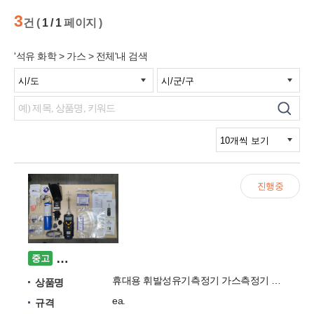
3
건 (
1 / 1
페이지 )
'석유 화학 > 가스 > 전체'내 검색
진행중
휴대용 휘발성유기측정기 가스측정기 PGM7340(pp
중고
휴대용 휘발성유기측정기 가스측정기 PGM7340(ppb RAE3000)
상품명
ea.
규격