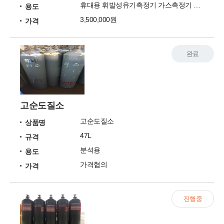
휴대용 휘발성유기측정기 가스측정기 PGM7340(ppb
용도
3,500,000원
가격
완료
고순도질소
고순도질소
상품명
47L
규격
분석용
용도
가격협의
가격
진행중