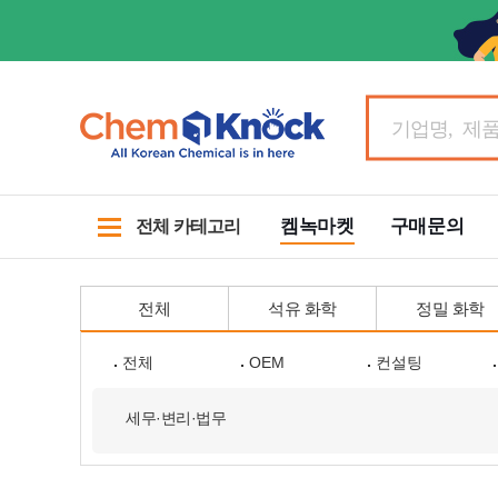
켐녹마켓
구매문의
전체 카테고리
전체
석유 화학
정밀 화학
전체
OEM
컨설팅
세무·변리·법무