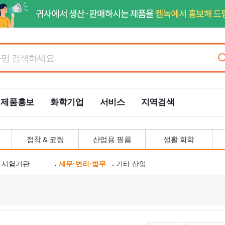
제품홍보
화학기업
서비스
지역검색
접착 & 코팅
산업용 필름
생활 화학
시험기관
세무·변리·법무
기타 산업