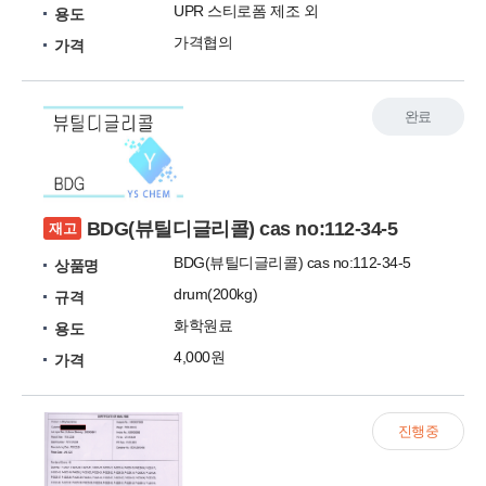
UPR 스티로폼 제조 외
용도
가격협의
가격
완료
BDG(뷰틸디글리콜) cas no:112-34-5
재고
BDG(뷰틸디글리콜) cas no:112-34-5
상품명
drum(200kg)
규격
화학원료
용도
4,000원
가격
진행중