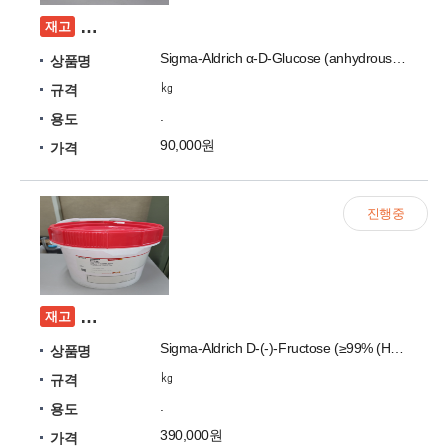
[미개봉] Sigma-Aldrich α-D-Glucose (anhy
재고
Sigma-Aldrich α-D-Glucose (anhydrous, 96%)
상품명
㎏
규격
.
용도
90,000원
가격
진행중
[미개봉] Sigma-Aldrich D-(-)-Fructose (≥99% (H
재고
Sigma-Aldrich D-(-)-Fructose (≥99% (HPLC), BioReagent, suitable for cell culture, suitable for insect cell culture)
상품명
㎏
규격
.
용도
390,000원
가격