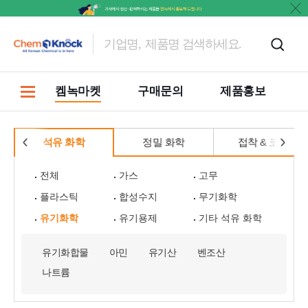
켐녹마켓
구매문의
제품홍보
석유 화학
정밀 화학
접착 & 코팅
전체
가스
고무
플라스틱
합성수지
무기화학
유기화학
유기용제
기타 석유 화학
유기화합물
아민
유기산
벤조산
나트륨