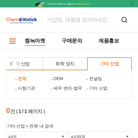
켐녹마켓
구매문의
제품홍보
화학 산업
화학 장치
기타 산업
전체
OEM
컨설팅
시험기관
세무·변리·법무
기타 산업
0
건 (
1 / 1
페이지 )
'기타 산업 > 전체' 내 검색