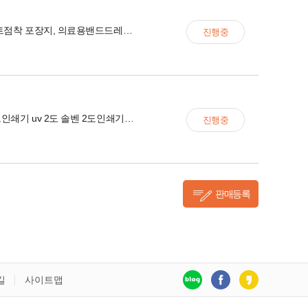
식품/핫멜트점착 포장지, 의료용밴드드레싱PET필름 포장
진행중
로타리실크인쇄기 uv 2도 솔벤 2도인쇄기입니다
진행중
판매등록
길
사이트맵