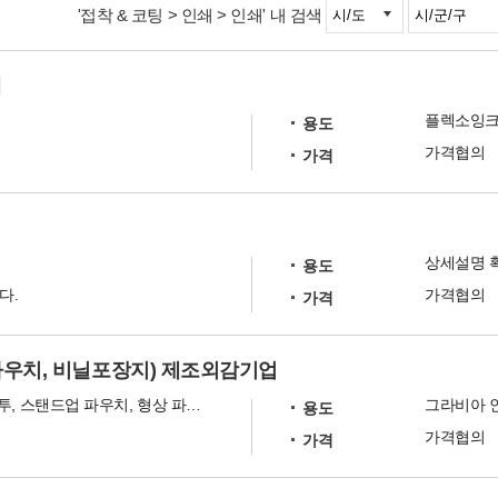
'접착 & 코팅 > 인쇄 > 인쇄' 내 검색
제
플렉소잉크
용도
가격협의
가격
상세설명 
용도
다.
가격협의
가격
파우치, 비닐포장지) 제조외감기업
3방 실링 봉투, 스탠드업 파우치, 형상 파우치, 레토르트 파우치, 스파우트 파우치, 주문 롤 제작 등
그라비아 
용도
가격협의
가격