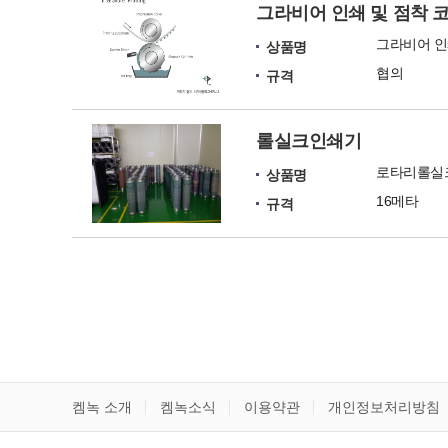
그라비어 인쇄 및 점착 코
그라비어 인쇄
상품명
협의
규격
롤실크인쇄기
로타리롤실
상품명
16메타
규격
켐녹 소개
켐녹소식
이용약관
개인정보처리방침