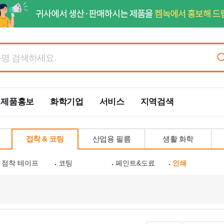
제품홍보
화학기업
서비스
지역검색
접착 & 코팅
산업용 필름
생활 화학
점착 테이프
코팅
페인트&도료
인쇄