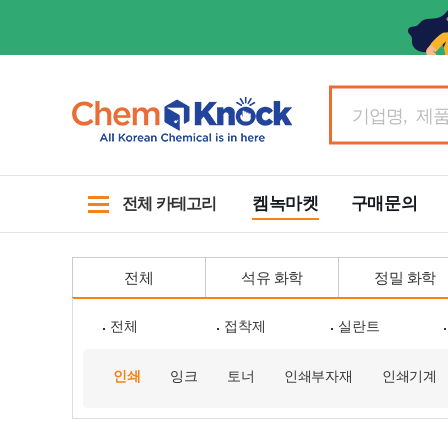
켐녹마켓
구매문의
전체 카테고리
전체
석유 화학
정밀 화학
전체
접착제
실란트
인쇄
잉크
토너
인쇄부자재
인쇄기계