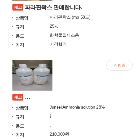
파라핀왁스 판매합니다.
재고
파라핀왁스 (mp 58도)
상품명
25㎏
규격
화학물질제조용
용도
가격협의
가격
진행중
[미개봉] Junsei Ammonia solution 28% 판
재고
Junsei Ammonia solution 28%
상품명
ℓ
규격
.
용도
210,000원
가격