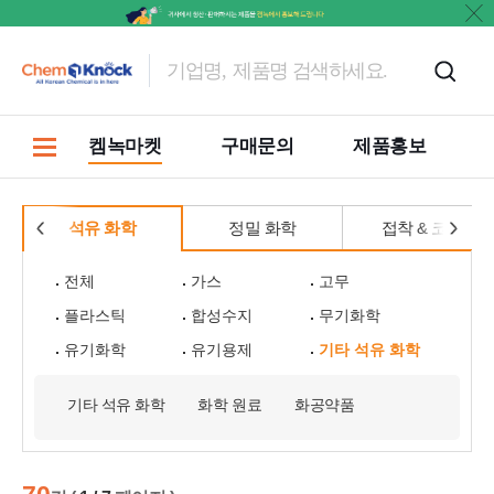
켐녹마켓
구매문의
제품홍보
석유 화학
정밀 화학
접착 & 코팅
전체
가스
고무
플라스틱
합성수지
무기화학
유기화학
유기용제
기타 석유 화학
기타 석유 화학
화학 원료
화공약품