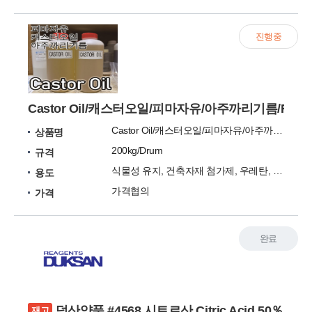
진행중
Castor Oil/캐스터오일/피마자유/아주까리기름/Ricinu
Castor Oil/캐스터오일/피마자유/아주까리기름/Ricinus/castrol/Ricinus Communis/피마자기름/캐스터유/씨플러스씨
상품명
200kg/Drum
규격
식물성 유지, 건축자재 첨가제, 우레탄, 접착제, 점착
용도
가격협의
가격
완료
덕산약품 #4568 시트르산 Citric Acid 50％
재고