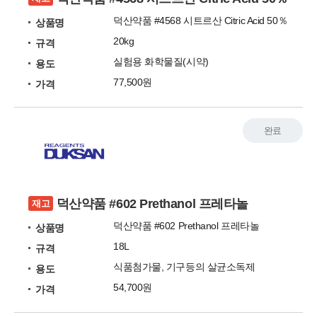
덕산약품 #4568 시트르산 Citric Acid 50％
상품명
20kg
규격
실험용 화학물질(시약)
용도
77,500원
가격
완료
덕산약품 #602 Prethanol 프레타놀
재고
덕산약품 #602 Prethanol 프레타놀
상품명
18L
규격
식품첨가물, 기구등의 살균소독제
용도
54,700원
가격