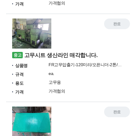
가격협의
가격
완료
고무시트 생산라인 매각합니다.
중고
FR고무압출기-120미리/오픈니더-2톤/이송콤베어/절단기/전기보일러-140KW
상품명
ea.
규격
고무용
용도
가격협의
가격
완료