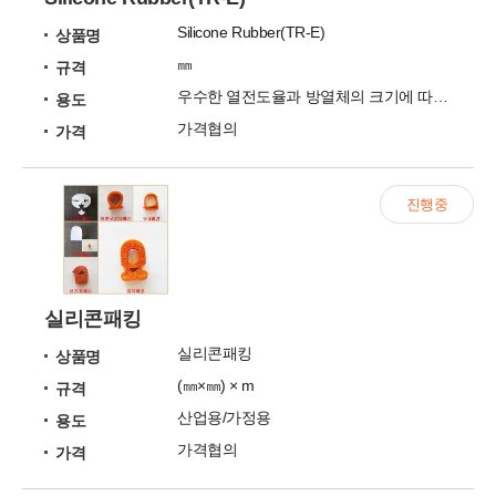
Silicone Rubber(TR-E)
상품명
㎜
규격
우수한 열전도율과 방열체의 크기에 따라 두께 폭 변경가
용도
가격협의
가격
진행중
실리콘패킹
실리콘패킹
상품명
(㎜×㎜) × m
규격
산업용/가정용
용도
가격협의
가격