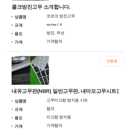
콜크방진고무 소개합니다.
코르크 방진고무
상품명
㎜×㎜ / π
규격
방진, 쿠션
용도
가격협의
가격
진행중
내유고무판(NBR) 일반고무판, 내마모고무시트접착
고무미끄럼 방지용 시트
상품명
협의
규격
미끄럼 방지용
용도
가격협의
가격