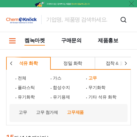
켐녹마켓
구매문의
제품홍보
석유 화학
정밀 화학
접착 & 코팅
전체
가스
고무
플라스틱
합성수지
무기화학
유기화학
유기용제
기타 석유 화학
고무
고무 첨가제
고무제품