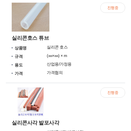
진행중
실리콘호스 튜브
실리콘 호스
상품명
(㎜×㎜) × m
규격
산업용/가정용
용도
가격협의
가격
진행중
실리콘사각 발포사각