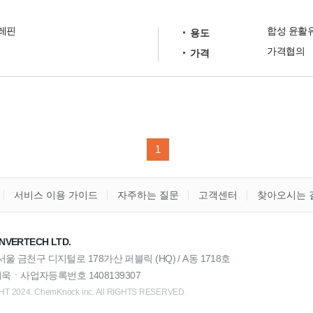
레핀
합성 윤활
용도
가격협의
가격
1
서비스 이용 가이드
자주하는 질문
고객센터
찾아오시는 
NVERTECH LTD.
) 서울 금천구 디지털로 178가산 퍼블릭 (HQ) / A동 1718호
욱ㆍ사업자등록번호 1408139307
T 2024. ChemKnock inc. All RIGHTS RESERVED.