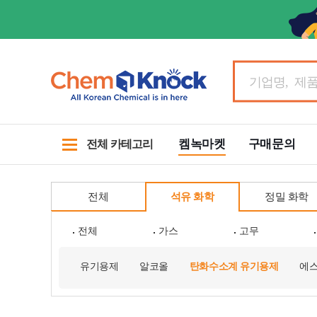
켐녹마켓
구매문의
전체 카테고리
전체
석유 화학
정밀 화학
전체
가스
고무
유기용제
알코올
탄화수소계 유기용제
에