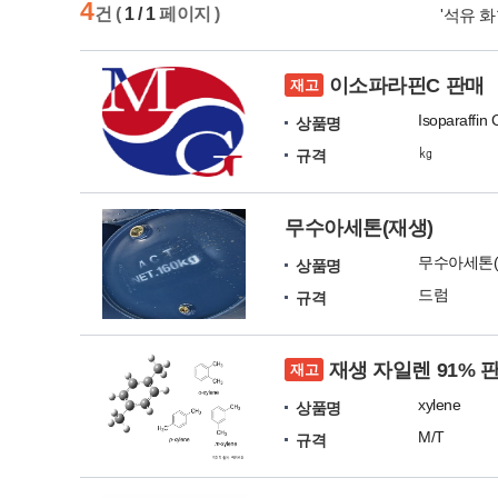
4
건 (
1 / 1
페이지 )
'석유 
이소파라핀C 판매
재고
Isoparaffin 
상품명
㎏
규격
무수아세톤(재생)
무수아세톤(
상품명
드럼
규격
재생 자일렌 91% 
재고
xylene
상품명
M/T
규격