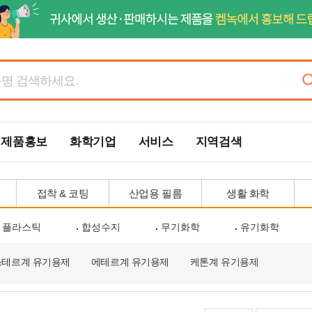
제품홍보
화학기업
서비스
지역검색
접착 & 코팅
산업용 필름
생활 화학
플라스틱
합성수지
무기화학
유기화학
스테르계 유기용제
에테르계 유기용제
케톤계 유기용제