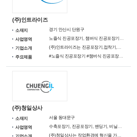
(주)인트라이즈
경기 안산시 단원구
소재지
노즐식 진공포장기, 챔버식 진공포장기, 비닐접착기, Airzero 포장기, 벨트실링기 등
사업영역
(주)인트라이즈는 진공포장기,접착기,수축포장기 등 각종 포장기계를 전문 생산 개발 공급하는 기업입니다.
기업소개
#노즐식 진공포장기 #챔버식 진공포장기 #비닐접착기 #Airzero 포장기 #벨트실링기 #컨베이어 #진공봉투
주요제품
(주)청일상사
서울 동대문구
소재지
수축포장기, 진공포장기, 밴딩기, 비닐접착기, 랩포장기, 날인기, 밴드실러, 테이프컷터기
사업영역
(주)청일상사는 작업환경에 혁신을 가져다주는 포장자동화기기 전문 업체입니다.
기업소개