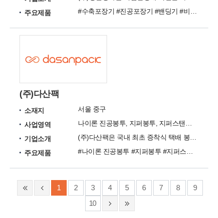
#수축포장기 #진공포장기 #밴딩기 #비닐접착기 #랩포장기 #날인기 #밴드실러 #테이프컷터기 #용기포장기 #결속기
주요제품
(주)다산팩
서울 중구
소재지
나이론 진공봉투, 지퍼봉투, 지퍼스탠드 봉투, 박스파우치봉투, OPP봉투, 택배봉투 등
사업영역
(주)다산팩은 국내 최초 증착식 택배 봉투 개발을 시작으로 특수포장 사업 분야에서 주목받는 기업입니다.
기업소개
#나이론 진공봉투 #지퍼봉투 #지퍼스탠드 봉투 #박스파우치봉투 #OPP봉투 #택배봉투 #커피봉투 #베이커리봉투 #손잡이 봉투 #포장 스티커
주요제품
1
2
3
4
5
6
7
8
9
10