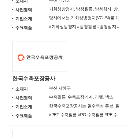
부산 기장군
소재지
기화성방청지, 방청필름, 방청심지, 방청봉투, 방청포장지
사업영역
당사에서는 기화성방청지(VCI-SI)를 개발, 판매하는 방청전문회사입니다.
기업소개
#기화성방청지 #방청필름 #방청심지 #방청봉투 #종이포장지 #마대포장지 #진공포장지
주요제품
한국수축포장공사
부산 사하구
소재지
수축필름, 수축포장기계, 라벨, 박스
사업영역
한국수축포장공사는 열수축성 튜브, 필름, 수축포장기계에 대한 기술력을 가진 수축포장 전문업체입니다.
기업소개
#PET 수축필름 #PO 수축필름 #PE 수축필름 #PE 필름 #HD 필름 #기타 수축필름 #전자동 수축포장기계 #반자동 수축포장기계 #수축포장기계 #진공포장기계
주요제품