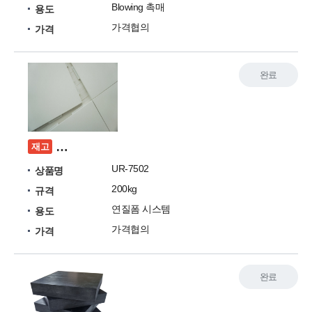
Blowing 촉매
용도
가격협의
가격
완료
아파트 층간 소음매트 (Apart inter-floor noise ma
재고
UR-7502
상품명
200kg
규격
연질폼 시스템
용도
가격협의
가격
완료