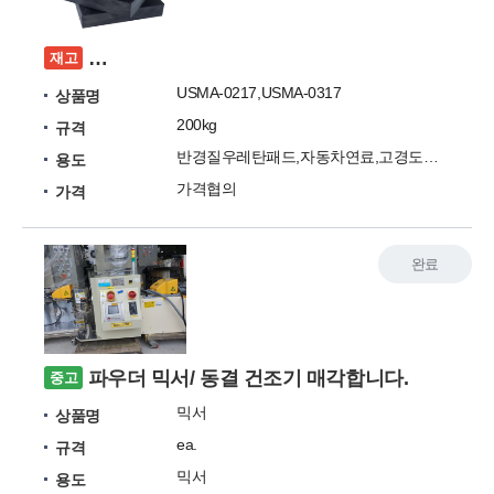
자동차엔진,자동차연료통 흡음용패드 폴리올원
재고
USMA-0217,USMA-0317
상품명
200kg
규격
반경질우레탄패드,자동차연료,고경도패드,자동차엔진흡음패드
용도
가격협의
가격
완료
파우더 믹서/ 동결 건조기 매각합니다.
중고
믹서
상품명
ea.
규격
믹서
용도