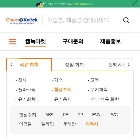
켐녹마켓
구매문의
제품홍보
석유 화학
정밀 화학
접착 & 코팅
전체
가스
고무
플라스틱
합성수지
무기화학
유기화학
유기용제
기타 석유 화학
합성수지
ABS
PE
PP
EVA
PVC
아크릴
멜라민
우레탄
에폭시