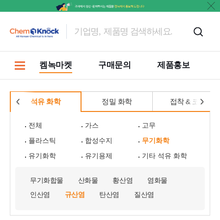
켐녹마켓
구매문의
제품홍보
석유 화학
정밀 화학
접착 & 코팅
전체
가스
고무
플라스틱
합성수지
무기화학
유기화학
유기용제
기타 석유 화학
무기화합물
산화물
황산염
염화물
인산염
규산염
탄산염
질산염