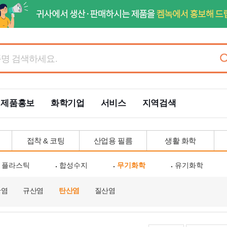
제품홍보
화학기업
서비스
지역검색
접착 & 코팅
산업용 필름
생활 화학
플라스틱
합성수지
무기화학
유기화학
산염
규산염
탄산염
질산염