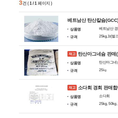
3
건 (
1 / 1
페이지 )
베트남산 탄산칼슘(GCC)
베트남산 경
상품명
25kg,1t(
규격
탄산마그네슘 판매(
재고
탄산마그네
상품명
25㎏
규격
소다회 경회 판매
재고
소다회
상품명
25kg, 50kg,
규격