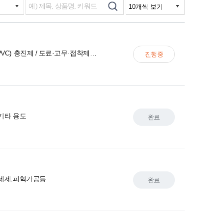
플라스틱(PVC) 충진제 / 도료·고무·접착제·제지용
진행중
기타 용도
완료
 세제,피혁가공등
완료