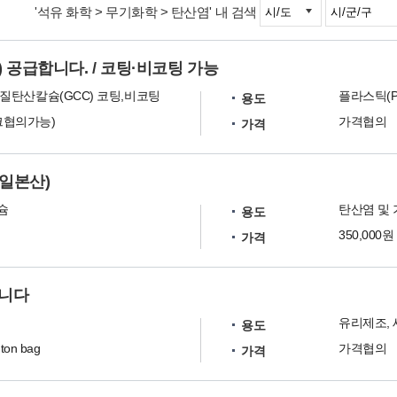
'석유 화학 > 무기화학 > 탄산염' 내 검색
 공급합니다. / 코팅·비코팅 가능
질탄산칼슘(GCC) 코팅,비코팅
용도
벌크협의가능)
가격협의
가격
일본산)
슘
탄산염 및 
용도
350,000원
가격
합니다
유리제조,
용도
 ton bag
가격협의
가격