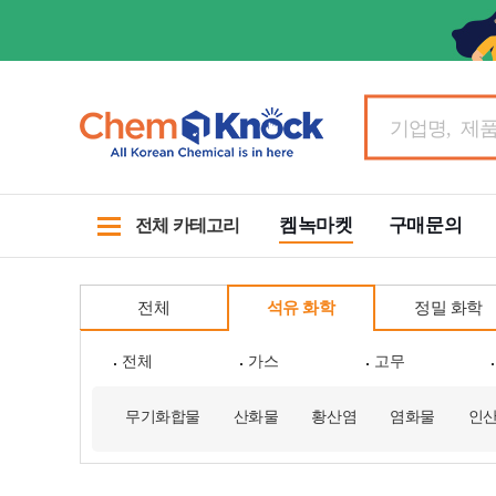
켐녹마켓
구매문의
전체 카테고리
전체
석유 화학
정밀 화학
전체
가스
고무
무기화합물
산화물
황산염
염화물
인