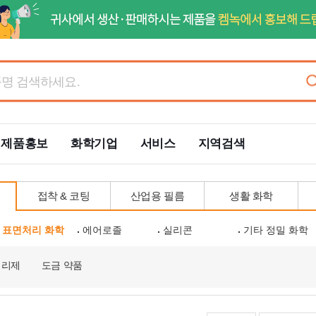
제품홍보
화학기업
서비스
지역검색
접착 & 코팅
산업용 필름
생활 화학
표면처리 화학
에어로졸
실리콘
기타 정밀 화학
처리제
도금 약품