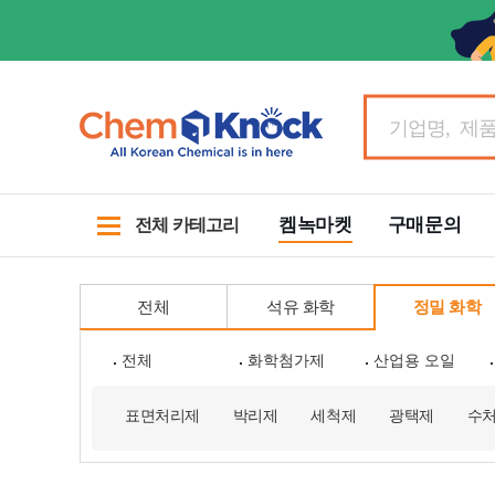
켐녹마켓
구매문의
전체 카테고리
전체
석유 화학
정밀 화학
전체
화학첨가제
산업용 오일
표면처리제
박리제
세척제
광택제
수