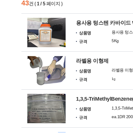
43
건 (
1 / 5
페이지 )
용사용 텅스텐 카바이드 W
용사용 텅스텐
상품명
5Kg
규격
라벨용 이형제
라벨용 이
상품명
㎏
규격
1,3,5-TriMethylBen
1,3,5-TriM
상품명
ea.1DR 200
규격