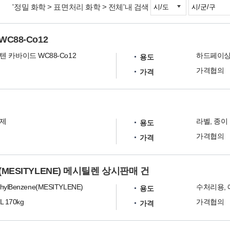
'정밀 화학 > 표면처리 화학 > 전체'내 검색
C88-Co12
 카바이드 WC88-Co12
하드페이싱
용도
가격협의
가격
형제
라벨, 종이
용도
가격협의
가격
zene(MESITYLENE) 메시틸렌 상시판매 건
ethylBenzene(MESITYLENE)
용도
L 170kg
가격협의
가격