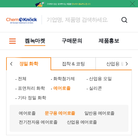
켐녹마켓
구매문의
제품홍보
정밀 화학
접착 & 코팅
산업용 필름
전체
화학첨가제
산업용 오일
표면처리 화학
에어로졸
실리콘
기타 정밀 화학
에어로졸
문구용 에어로졸
일반용 에어로졸
전기전자용 에어로졸
산업용 에어로졸